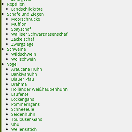
Reptilien
Landschildkröte
Schafe und Ziegen
Moorschnucke
Mufflon
Soayschaf
Walliser Schwarznasenschaf
Zackelschaf
Zwergziege
Schweine
Wildschwein
Wollschwein
Vögel
Araucana Huhn
Bankivahuhn
Blauer Pfau
Brahma
Holländer Weißhaubenhuhn
Laufente
Lockengans
Pommerngans
Schneeeule
Seidenhuhn
Toulouser Gans
Uhu
Wellensittich