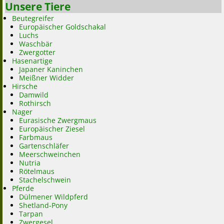
Unsere Tiere
Beutegreifer
Europäischer Goldschakal
Luchs
Waschbär
Zwergotter
Hasenartige
Japaner Kaninchen
Meißner Widder
Hirsche
Damwild
Rothirsch
Nager
Eurasische Zwergmaus
Europäischer Ziesel
Farbmaus
Gartenschläfer
Meerschweinchen
Nutria
Rötelmaus
Stachelschwein
Pferde
Dülmener Wildpferd
Shetland-Pony
Tarpan
Zwergesel