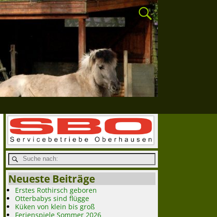
Neueste Beiträge
Erstes Rothirsch geboren
Otterbabys sind flügge
Küken von klein bis groß
Ferienspiele Sommer 2026