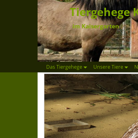
Tiergehege 
im Kaisergarten
Das Tiergehege
Unsere Tiere
N