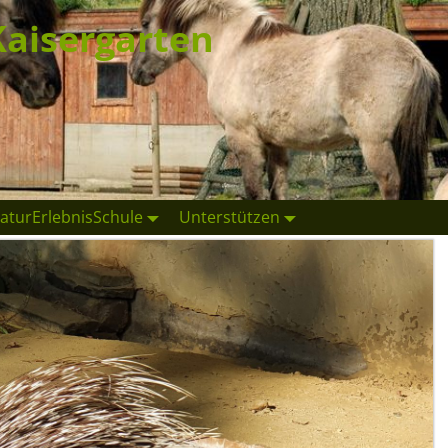
Kaisergarten
aturErlebnisSchule
Unterstützen