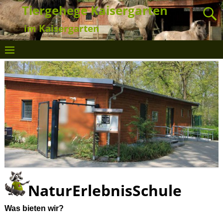
Tiergehege Kaisergarten
im Kaisergarten
NaturErlebnisSchule
Was bieten wir?