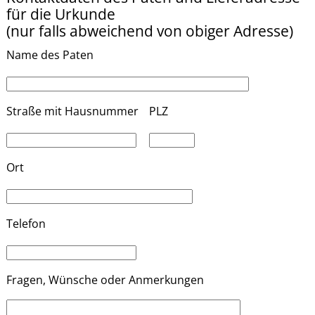
t
für die Urkunde
t
(nur falls abweichend von obiger Adresse)
e
l
Name des Paten
a
s
s
Straße mit Hausnummer
PLZ
e
d
i
Ort
e
s
e
s
Telefon
F
e
l
Fragen, Wünsche oder Anmerkungen
d
l