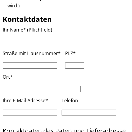
wird.)
Kontaktdaten
Ihr Name* (Pflichtfeld)
Straße mit Hausnummer*
PLZ*
Ort*
Ihre E-Mail-Adresse*
Telefon
B
i
Kontaktdaten des Paten und Lieferadresse